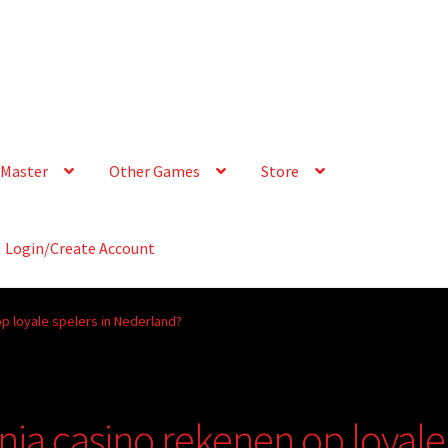
Master
Other Games
Store
Login/Create Account
op loyale spelers in Nederland?
nja casino rekenen op loyale