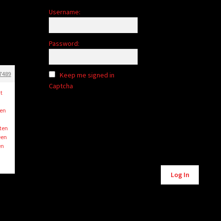
Username:
Password:
7489
Keep me signed in
Captcha
t
sen
tten
een
en
Alternative:
Log In