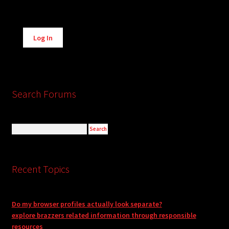
Alternative:
Log In
Search Forums
Recent Topics
Do my browser profiles actually look separate?
explore brazzers related information through responsible
resources