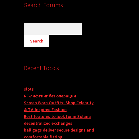
Search Forums
Recent Topics
slots
RF-лифтинг без операции
Screen Worn Outfits: Shop Celebrity
& TV-Inspired Fashion
Best features to look for in Solana
decentralized exchanges
ball gags deliver secure designs and
comfortable fitting