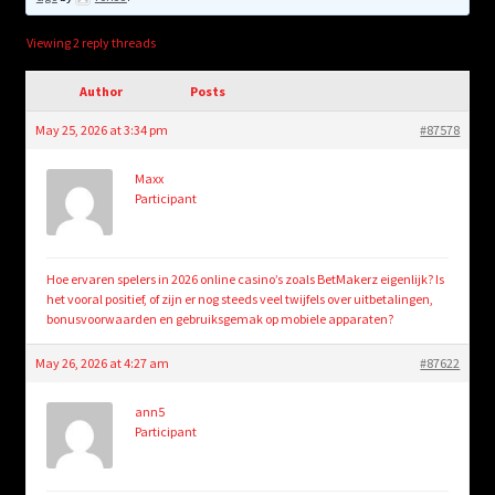
child
menu
Login/Create Account
Viewing 2 reply threads
Author
Posts
May 25, 2026 at 3:34 pm
#87578
Maxx
Participant
Hoe ervaren spelers in 2026 online casino’s zoals BetMakerz eigenlijk? Is
het vooral positief, of zijn er nog steeds veel twijfels over uitbetalingen,
bonusvoorwaarden en gebruiksgemak op mobiele apparaten?
May 26, 2026 at 4:27 am
#87622
ann5
Participant