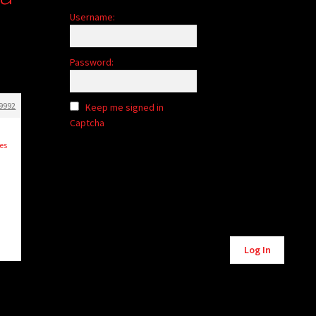
Username:
Password:
9992
Keep me signed in
Captcha
es
s
Alternative:
Log In