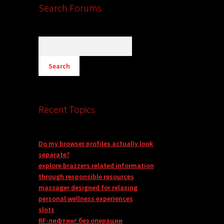
Search Forums
Recent Topics
Do my browser profiles actually look
separate?
explore brazzers related information
through responsible resources
massager designed for relaxing
personal wellness experiences
slots
RF-лифтинг без операции