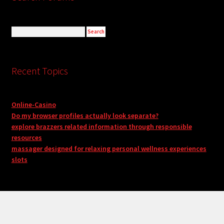
Recent Topics
Online-Casino
Do my browser profiles actually look separate?
explore brazzers related information through responsible
resources
massager designed for relaxing personal wellness experiences
slots