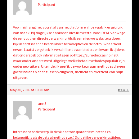
Participant
Voor mij hangt het vooral af van het platform en hoe vaak ik er gebruik
van maak. Bij dagelijkse aankopen kies ik meestal voor iDEAL vanwege
de eenvoud en directe verwerking. Als ik een nieuwe website probeer,
kijk ik eerst naar de beschikbare betaalopties en de betrouwbaarheid
ervan. Laatst vergeleek ik verschillende aanbieders en kwam ik tijdens
dat onderzoek ook informatie tegen op
https://zumobetcasino.net/
,
waar onder andere werd uitgelegd welke betaalmethodes populair zijn
onder gebruikers. Uiteindelijk geef ik de voorkeur aan methodes die een
goede balans bieden tussen veiligheid, snelheid en overzicht van mijn
uitgaven.
May 30, 2026 at 10:20 am
#90466
ann5
Participant
Interessant onderwerp. Ik denk dat transparantie minstens zo
belangrijk is als de betaalmethode zelf. Duidelijke verwerkingstijden,