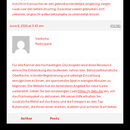
inzicht in transacties en een gebruiksvriendelijke omgeving zorgen
vaak voor een betere ervaring. Daardoor voelen gebruikers zich
zekerder, ongeacht welke betaaloptie ze uiteindelijk kiezen.
June 8, 2026 at 5:43 am
#91582
Vankyha
Participant
Für alle Kenner des hochwertigen Glücksspiels wird diese Ressource
eine echte Entdeckung des laufenden Jahres sein. Benutzerfreundliche
Oberfläche, schnelle Registrierung und sofortige Einzahlung
ermöglichen es Ihnen, ein spannendes Spiel in wenigen Minuten zu
beginnen. Die Website hat ein besonderes Angebot für neue Gäste
vorbereitet: Geben Sie den eindeutigen Code
https://y-bets.de/
ein, um
das Prämienpaket zu aktivieren. Mit seiner Hilfe erhalten Sie
zusätzliche Mittel auf das Konto und die Freespins an den Top-
Automaten, die Ihnen einen starken, stabilen und sicheren Start bieten.
Author
Posts