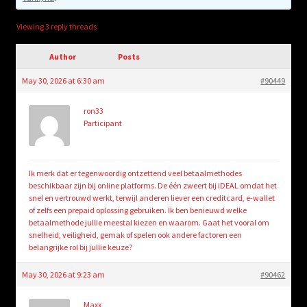
child
menu
Login/Create Account
Viewing 3 reply threads
Author
Posts
May 30, 2026 at 6:30 am
#90449
ron33
Participant
Ik merk dat er tegenwoordig ontzettend veel betaalmethodes
beschikbaar zijn bij online platforms. De één zweert bij iDEAL omdat het
snel en vertrouwd werkt, terwijl anderen liever een creditcard, e-wallet
of zelfs een prepaid oplossing gebruiken. Ik ben benieuwd welke
betaalmethode jullie meestal kiezen en waarom. Gaat het vooral om
snelheid, veiligheid, gemak of spelen ook andere factoren een
belangrijke rol bij jullie keuze?
May 30, 2026 at 9:23 am
#90462
Maxx