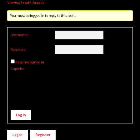
Viewing 3 reply threads
You must be logged in to reply to this topic.
Username:
Password:
Keep me signed in
Captcha
Alternative:
Log In
Log in
/
Register