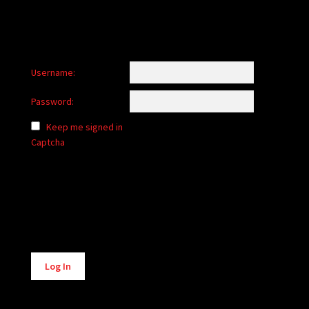
Username:
Password:
Keep me signed in
Captcha
Alternative:
Log In