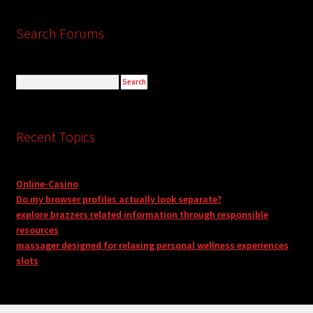
Search Forums
Recent Topics
Online-Casino
Do my browser profiles actually look separate?
explore brazzers related information through responsible
resources
massager designed for relaxing personal wellness experiences
slots