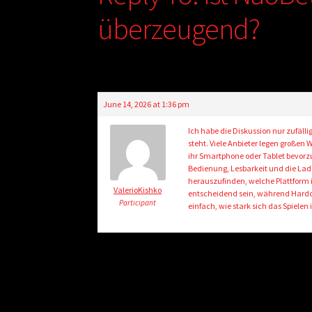
überzeugend?
June 14, 2026 at 1:36 pm
Ich habe die Diskussion nur zufäll
steht. Viele Anbieter legen großen 
ihr Smartphone oder Tablet bevorzug
Bedienung, Lesbarkeit und die Lade
herauszufinden, welche Plattform 
ValerioKishko
entscheidend sein, während Hardco
Participant
einfach, wie stark sich das Spielen