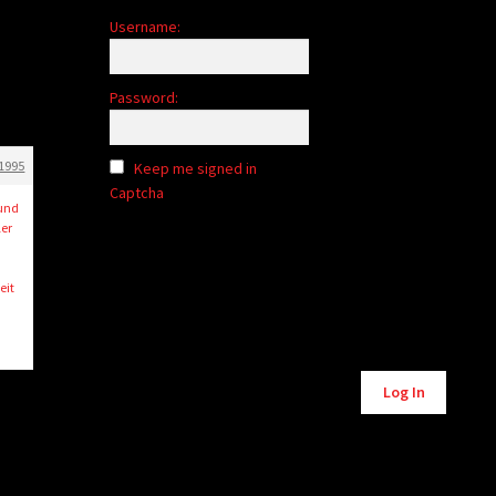
Username:
Password:
1995
Keep me signed in
Captcha
rund
ler
eit
Alternative:
Log In