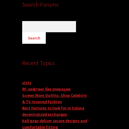
Search Forums
Recent Topics
slots
RF-лифтинг без операции
Screen Worn Outfits: Shop Celebrity
& TV-Inspired Fashion
Best features to look for in Solana
decentralized exchanges
ball gags deliver secure designs and
comfortable fitting