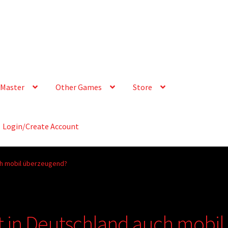
Master
Other Games
Store
Login/Create Account
uch mobil überzeugend?
et in Deutschland auch mobil