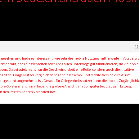
#9
ig gesehen und finde es interessant, wie sehr die mobile Nutzung mittlerweile im Vorderg
Wert darauf, dass die Webseiten oder Apps auch unterwegs gut funktionieren, da viele Spie
en. Dabei spielt nicht nur die Geschwindigkeit eine Rolle, sondern auch die intuitive
zeiten. Einige Nutzer vergleichen sogar die Desktop- und Mobile-Version direkt, um
insgesamt angenehmer ist. Gerade für Gelegenheitsnutzer kann die mobile Zugänglichk
re-Spieler manchmal lieber die größere Ansicht am Computer bevorzugen. Es zeigt
 in den letzten Jahren verändert hat.