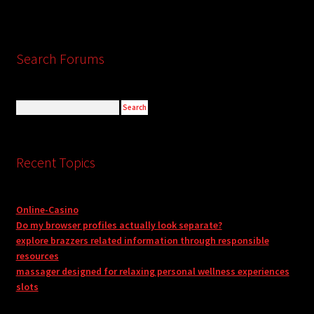
Search Forums
Recent Topics
Online-Casino
Do my browser profiles actually look separate?
explore brazzers related information through responsible
resources
massager designed for relaxing personal wellness experiences
slots