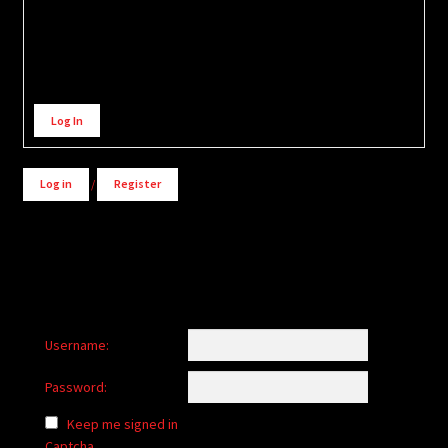
Alternative:
Log In
Log in
/
Register
Username:
Password:
Keep me signed in
Captcha