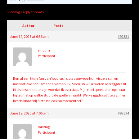
child
menu
Login/Create Account
Viewing 2 reply threads
Author
Posts
June 19, 2026 at 6:36 am
#92331
siripum
Participant
Ben al een tijdje fan van Yggdrasil slots vanwege hun visuele stijl en
innovatieve bonusmechanismen. Bij Slotrush wil ik weten of er Yggdrasil
titels beschikbaar zijn voordat ik overstap. Mijn neef speelt er al op maar
hij let niet op welke studio de spellen maakt. Welke Yggdrasil titels zijn er
beschikbaar bij Slotrush casino momenteel?
June 19, 2026 at 7:06 am
#92334
lakidog
Participant