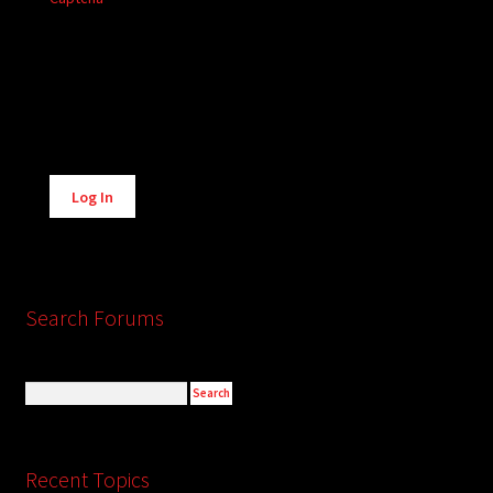
Alternative:
Log In
Search Forums
Recent Topics