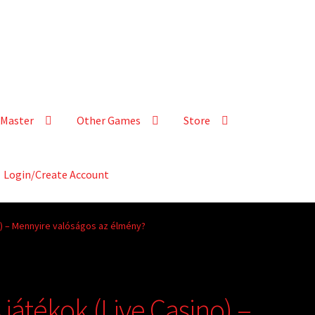
Master
Other Games
Store
Login/Create Account
no) – Mennyire valóságos az élmény?
 játékok (Live Casino) –