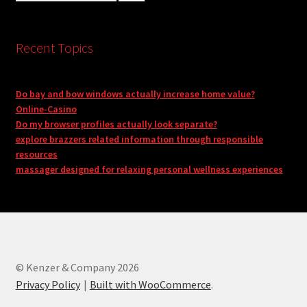
Recent Topics
Do bay and bow windows actually increase home value?
Online-Casino
Do my browser profiles actually look separate?
explore brazzers related information through responsible
resources
massager designed for relaxing personal wellness experiences
© Kenzer & Company 2026
Privacy Policy
Built with WooCommerce
.