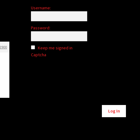
Username:
Password:
2900
Keep me signed in
Captcha
Log In