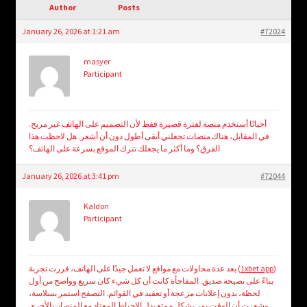
child
Author
Posts
menu
Login/Create Account
January 26, 2026 at 1:21 am
#72024
masyer
Participant
أحيانًا أستخدم منصة لفترة قصيرة فقط لأن التصميم على الهاتف غير مريح.
في المقابل، هناك منصات تجعلني أبقى أطول دون أن أشعر. هل لاحظت هذا
الفرق؟ وما أكثر ما يجعلك تترك الموقع بسرعة على الهاتف؟
January 26, 2026 at 3:41 pm
#72044
Kaldon
Participant
بعد عدة محاولات مع مواقع لا تعمل جيدًا على الهاتف، قررت تجربة (
1xbet app
)
بناءً على نصيحة صديق. المفاجأة كانت أن كل شيء كان سريع وواضح من أول
لحظة، بدون إعلانات مزعجة أو تعقيد في القوائم. التصفح استمر بسلاسة،
وشعرت أن الوقت يمر بشكل ممتع بدل الإحباط المعتاد مع المنصات الأخرى.