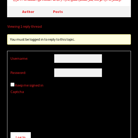
Author
Posts
Viewing 1 reply thread
You must be logged in to reply to this topic.
Username:
Password:
Keep me signed in
Captcha
Alternative:
Log In