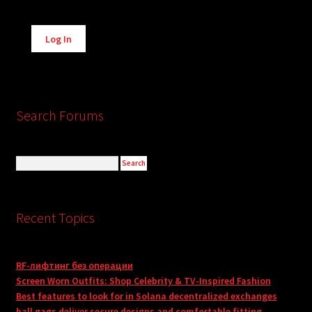
Alternative:
Log In
Search Forums
Recent Topics
RF-лифтинг без операции
Screen Worn Outfits: Shop Celebrity & TV-Inspired Fashion
Best features to look for in Solana decentralized exchanges
ball gags deliver secure designs and comfortable fitting