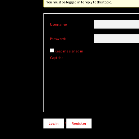
You must be logged in to reply to this topic.
Username:
Password:
Keep me signed in
Captcha
Alternative:
Log in
/
Register