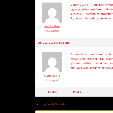
Mənim 2026-cı il üçün bəzi idman
rəylər azerbaycan
bölməsindəki m
Xüsusilə F1-də yeni reqlamentlər
Futbol turnirlərində də güclü k
jackhairlike
Participant
June 21, 2026 at 3:16 pm
Proqnozlar idmanın ayrılmaz bir
mövzu verir. Hətta bilirik ki, bəz
gözlənilməzlikləri ilə bizi daim
arzulayır və bu proqnozlar həm d
ctounrosa77
Participant
Author
Posts
Viewing 2 reply threads