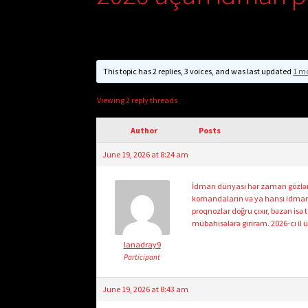
This topic has 2 replies, 3 voices, and was last updated
1 m
Viewing 2 reply threads
Author
Posts
June 19, 2026 at 8:24 am
İdman dünyası hər zaman gözlən
komandaların və ya hansı idmançı
proqnozlar doğru çıxır, bəzən isə
mübahisələrə girirəm. 2026-cı il
lanadray9
Participant
June 19, 2026 at 8:43 am