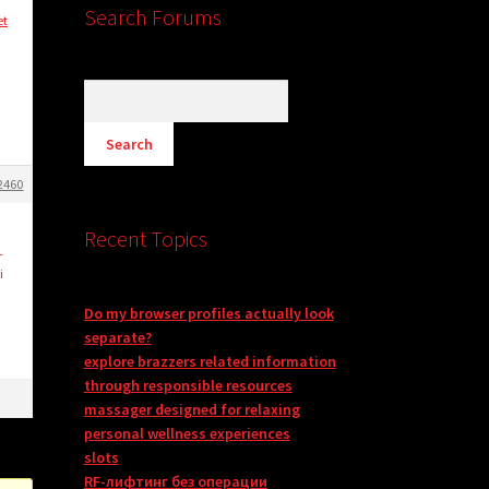
Search Forums
et
2460
Recent Topics
–
i
Do my browser profiles actually look
separate?
explore brazzers related information
through responsible resources
massager designed for relaxing
personal wellness experiences
slots
RF-лифтинг без операции