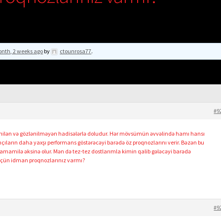
onth, 2 weeks ago
by
ctounrosa77
.
#9
ilən və gözlənilməyən hadisələrlə doludur. Hər mövsümün əvvəlində hamı hansı
ların daha yaxşı performans göstərəcəyi barədə öz proqnozlarını verir. Bəzən bu
 tamamilə əksinə olur. Mən də tez-tez dostlarımla kimin qalib gələcəyi barədə
 üçün idman proqnozlarınız varmı?
#9