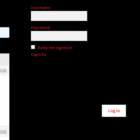
Username:
Password:
Keep me signed in
Captcha
2343
Alternative:
Log In
2345