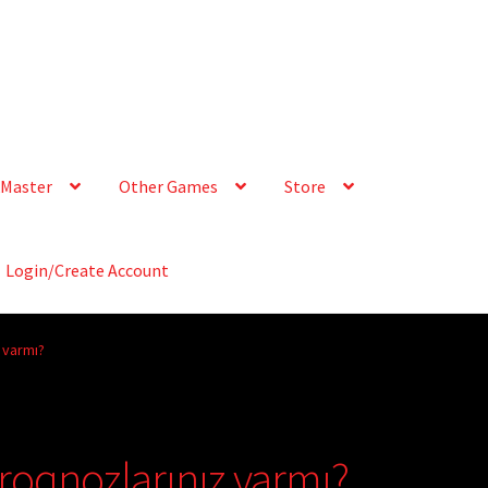
Master
Other Games
Store
Login/Create Account
 varmı?
oqnozlarınız varmı?