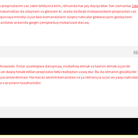
 proqnozlarım var, lakin bildiyiniz kimi, idmanda hər şey dəyişə bilər. Son zamanlar
1xb
əlumatları da izləyirəm və görürəm ki, orada da fərqli mütəxəssislərin proqnozları var.
 qüvvəyə mindiyi üçün bəzi komandaların sürpriz nəticələr göstərəcəyini gözləyirəm.
omandalar arasında gərgin çempionluq mübarizəsi olacaq.
#9
 hissəsidir. Onlar azarkeşlərə danışmaq, mübahisə etmək və təxmin etmək üçün bir
ən ən dəqiq hesab edilən proqnozlar belə reallıqdan uzaq olur. Bu da idmanın gözəlliyidir 
 həyəcanlandırması. Hər kəs öz sevimli komandası və ya idmançısı üçün ən yaxşı nəticələr
ə o arzuların təzahürüdür.