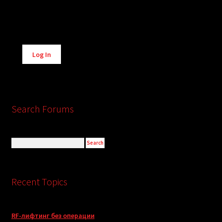
Alternative:
Log In
Search Forums
Recent Topics
RF-лифтинг без операции