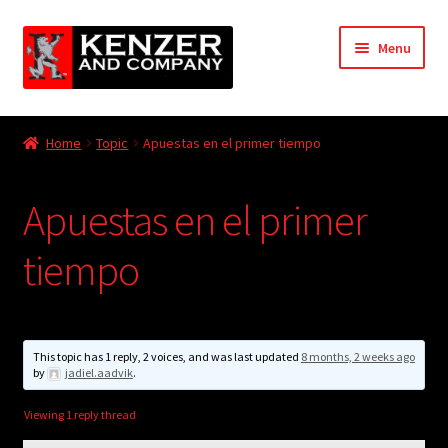
Skip
Skip
Menu
to
to
navigation
content
Expand
Home
child
Home
Topic
Apuestas en el primer tiempo
menu
Expand
KODT Magazine
child
Apuestas en el primer
menu
Expand
HackMaster
child
tiempo
menu
Expand
Other Games
child
menu
Expand
Store
child
This topic has 1 reply, 2 voices, and was last updated
8 months, 2 weeks ago
menu
by
jadiel.aadvik
.
Cries from the Attic
Viewing 1 reply thread
Expand
Community