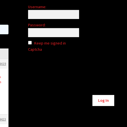
Username:
Password:
Keep me signed in
Captcha
4419
s
s
Alternative:
Log In
4423