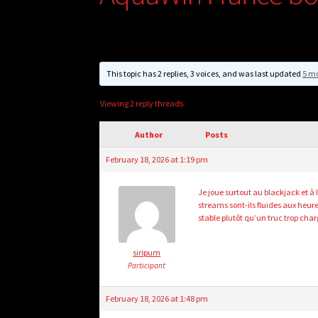
This topic has 2 replies, 3 voices, and was last updated
5 mo
Viewing 2 reply threads
Author
Posts
February 18, 2026 at 1:19 pm
Je joue surtout au blackjack et à 
streams sont-ils fluides aux heure
stable plutôt qu’un truc trop char
siripum
Participant
February 18, 2026 at 1:48 pm