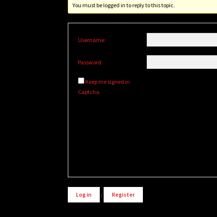
You must be logged in to reply to this topic.
Username:
Password:
Keep me signed in
Captcha
Alternative:
Log in
/
Register