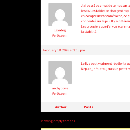
J’ai passé pas mal de temps sur le
le soir. Les tables se chargent r
en compte instantanément, ce qui 
concentré sur le jeu. Il y a diffé
Les croupiers que j’ai vus étaient p
lakidog
la stabilité.
Participant
February 18, 2026 at 2:13 pm
Le live peut vraiment révéler la q
Depuis, je fais toujours un petit 
archybows
Participant
Author
Posts
Viewing 2 reply threads