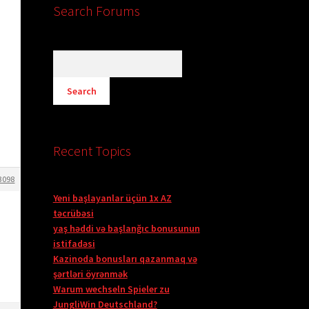
Search Forums
n
Recent Topics
3098
Yeni başlayanlar üçün 1x AZ
təcrübəsi
yaş həddi və başlanğıc bonusunun
istifadəsi
Kazinoda bonusları qazanmaq və
şərtləri öyrənmək
Warum wechseln Spieler zu
JungliWin Deutschland?