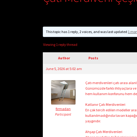
This topic has 1 reply, 2 voices, and was last updated
1 mon
Viewing 1 reply thread
Author
Posts
June 5, 2026 at 5:02 am
Çatı merdivenleri çatı arası alan
Günümüzde farklı ihtiyaçlara ve 
hem kullanım konforunu hem de en
Katlanır Çatı Merdivenleri
firmadan
En çok tercih edilen modeller aras
Participant
kullanılmadığında tavan kapağını
yaygındır.
Ahşap Çatı Merdivenleri