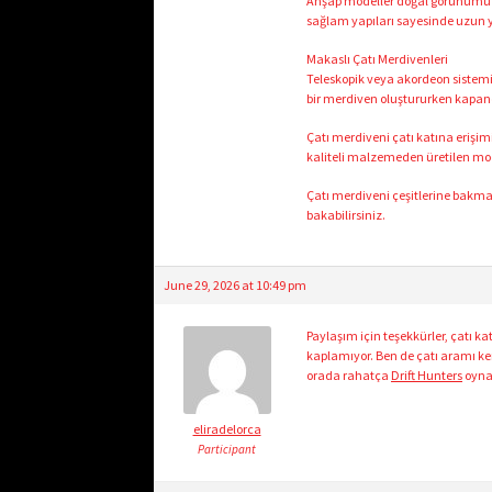
Ahşap modeller doğal görünümü ve
sağlam yapıları sayesinde uzun yıl
Makaslı Çatı Merdivenleri
Teleskopik veya akordeon sistemiy
bir merdiven oluştururken kapand
Çatı merdiveni çatı katına erişimi
kaliteli malzemeden üretilen mode
Çatı merdiveni çeşitlerine bakma
bakabilirsiniz.
June 29, 2026 at 10:49 pm
Paylaşım için teşekkürler, çatı ka
kaplamıyor. Ben de çatı aramı k
orada rahatça
Drift Hunters
oynam
eliradelorca
Participant