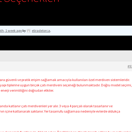
th, 1 week ago
by
eliradelorca
.
#9
lara güvenli ve pratik erişim sağlamak amacıyla kullanılan özel merdiven sistemleridir.
yapı tiplerine uygun birçok çatı merdiveni seçeneği bulunmaktadır. Doğru model seçimi
erji verimliliğini doğrudan etkiler.
ında katlanır çatı merdivenleri yer alır. 3 veya 4 parçalı olarak tasarlanır ve
n içine katlanarak saklanır. Yer tasarrufu sağlaması nedeniyle evlerde oldukça