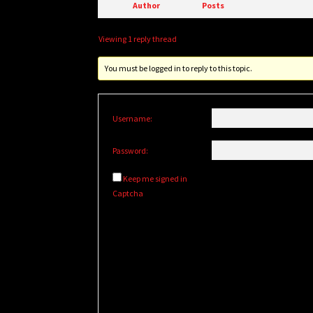
Author
Posts
Viewing 1 reply thread
You must be logged in to reply to this topic.
Username:
Password:
Keep me signed in
Captcha
Alternative: