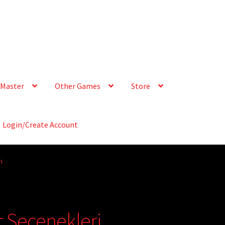
Master
Other Games
Store
Login/Create Account
i
t Seçenekleri