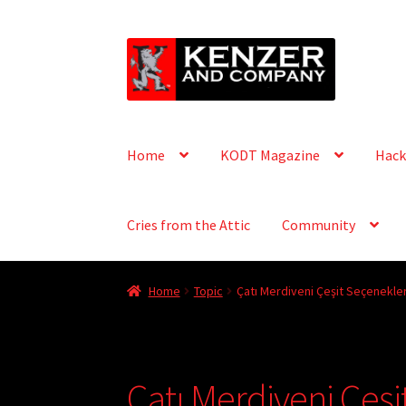
Skip
Skip
to
to
navigation
content
Home
KODT Magazine
Hack
Cries from the Attic
Community
Home
Topic
Çatı Merdiveni Çeşit Seçenekler
Çatı Merdiveni Çeşi