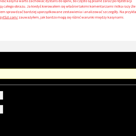
ść kasyna warto zachować dystans do opinii, bo często są pisane zaraz po rejestracji
ują całego obrazu. Ja kiedyś kierowałem się właśnie takimi komentarzami i kilka razy źle
łem sprawdzać bardziej uporządkowane zestawienia i analizować szczegóły. Na przykł
zyt5zl.com/
zauważyłem, jak bardzo mogą się różnić warunki między kasynami.