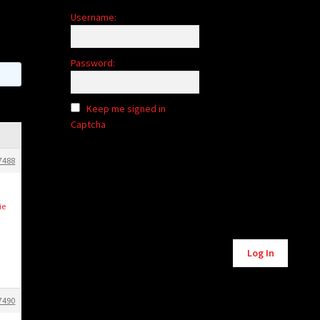
Username:
Password:
Keep me signed in
Captcha
7488
ie
Alternative:
Log In
7490