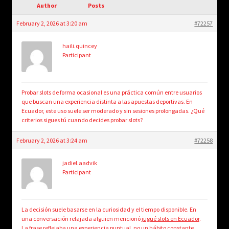
child
Author
Posts
menu
Login/Create Account
February 2, 2026 at 3:20 am
#72257
haili.quincey
Participant
Probar slots de forma ocasional es una práctica común entre usuarios
que buscan una experiencia distinta a las apuestas deportivas. En
Ecuador, este uso suele ser moderado y sin sesiones prolongadas. ¿Qué
criterios sigues tú cuando decides probar slots?
February 2, 2026 at 3:24 am
#72258
jadiel.aadvik
Participant
La decisión suele basarse en la curiosidad y el tiempo disponible. En
una conversación relajada alguien mencionó
jugué slots en Ecuador
.
La frase reflejaba una experiencia puntual, no un hábito constante.