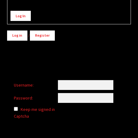
Alternative:
Log In
Log in
/
Register
Username:
Password:
Keep me signed in
Captcha