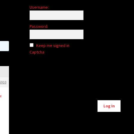
Username:
Password:
Keep me signed in
Captcha
6910
e
Alternative:
Log In