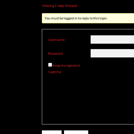
Viewing 2 reply threads
You must be logged in to reply to this topic.
Username:
Password:
Keep me signed in
Captcha
Alternative: