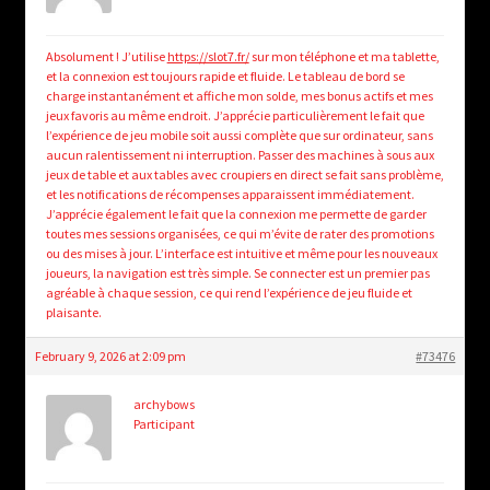
Absolument ! J’utilise
https://slot7.fr/
sur mon téléphone et ma tablette,
et la connexion est toujours rapide et fluide. Le tableau de bord se
charge instantanément et affiche mon solde, mes bonus actifs et mes
jeux favoris au même endroit. J’apprécie particulièrement le fait que
l’expérience de jeu mobile soit aussi complète que sur ordinateur, sans
aucun ralentissement ni interruption. Passer des machines à sous aux
jeux de table et aux tables avec croupiers en direct se fait sans problème,
et les notifications de récompenses apparaissent immédiatement.
J’apprécie également le fait que la connexion me permette de garder
toutes mes sessions organisées, ce qui m’évite de rater des promotions
ou des mises à jour. L’interface est intuitive et même pour les nouveaux
joueurs, la navigation est très simple. Se connecter est un premier pas
agréable à chaque session, ce qui rend l’expérience de jeu fluide et
plaisante.
February 9, 2026 at 2:09 pm
#73476
archybows
Participant