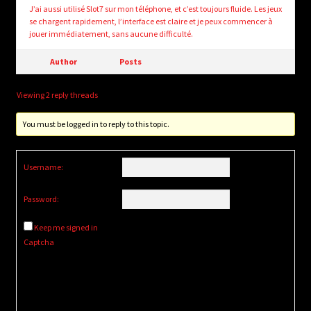
J’ai aussi utilisé Slot7 sur mon téléphone, et c’est toujours fluide. Les jeux
se chargent rapidement, l’interface est claire et je peux commencer à
jouer immédiatement, sans aucune difficulté.
Author
Posts
Viewing 2 reply threads
You must be logged in to reply to this topic.
Username:
Password:
Keep me signed in
Captcha