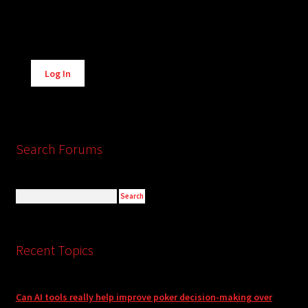
Alternative:
Log In
Search Forums
Recent Topics
Can AI tools really help improve poker decision-making over