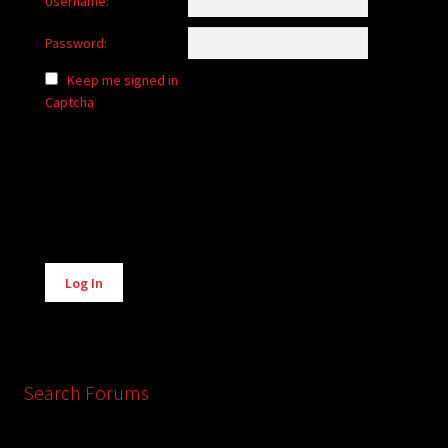
Username:
Password:
Keep me signed in
Captcha
Alternative:
Log In
Search Forums