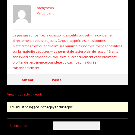
archybows
Participant
Je passais sur ce fil et la question des petits budgets me concerne
directement depuis toujours. Ce que j’apprécie sur les bonnes
plateformes c’est quand les mises minimales sont vraiment accessibles
sur la majorité des titres — ça permet de tester plein de jeux différents
sans vider son solde en quelques minutes seulement et de vraiment
profiter de l’expérience complète du casino sur la durée
raisonnablement.
Author
Posts
Viewing 2 reply threads
You must be logged in to reply to this topic.
Username: