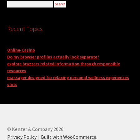
Recent Topics
Online-Casino
Do my browser profiles actually look separate?
explore brazzers related information through responsible
resources
massager designed for relaxing personal wellness experiences
slots
© Kenzer & Company 2026
Privacy Policy
Built with WooCommerce
.