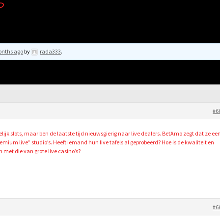
onths ago
by
rada333
.
#6
lijk slots, maar ben de laatste tijd nieuwsgierig naar live dealers. BetAmo zegt dat ze ee
emium live” studio’s. Heeft iemand hun live tafels al geprobeerd? Hoe is de kwaliteit en
 met die van grote live casino’s?
#6