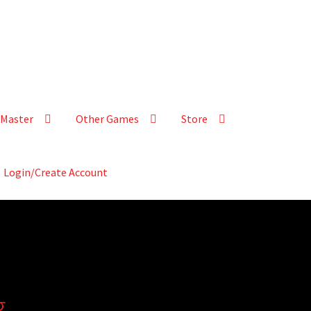
Master
Other Games
Store
Login/Create Account
g