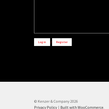
Log in
/
Register
© Kenzer & Company 2026
Privacy Policy
Built with WooCommerce
.