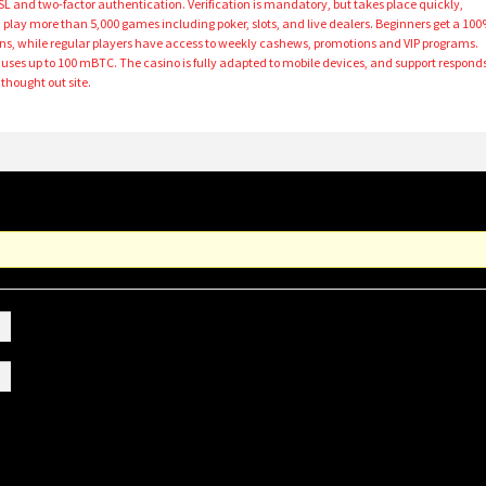
L and two-factor authentication. Verification is mandatory, but takes place quickly,
lay more than 5,000 games including poker, slots, and live dealers. Beginners get a 10
ins, while regular players have access to weekly cashews, promotions and VIP programs.
nuses up to 100 mBTC. The casino is fully adapted to mobile devices, and support respond
 thought out site.