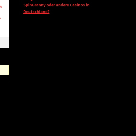
SpinGranny oder andere Casinos in
0%
Deutschland?
s