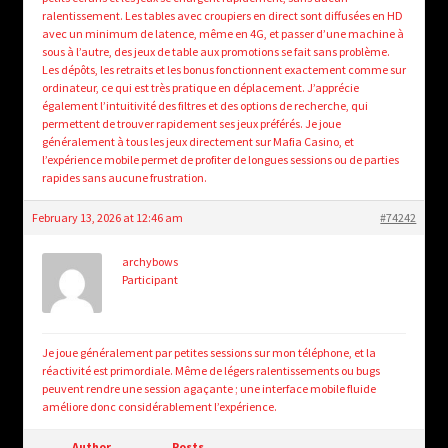
ralentissement. Les tables avec croupiers en direct sont diffusées en HD
avec un minimum de latence, même en 4G, et passer d’une machine à
sous à l’autre, des jeux de table aux promotions se fait sans problème.
Les dépôts, les retraits et les bonus fonctionnent exactement comme sur
ordinateur, ce qui est très pratique en déplacement. J’apprécie
également l’intuitivité des filtres et des options de recherche, qui
permettent de trouver rapidement ses jeux préférés. Je joue
généralement à tous les jeux directement sur Mafia Casino, et
l’expérience mobile permet de profiter de longues sessions ou de parties
rapides sans aucune frustration.
February 13, 2026 at 12:46 am
#74242
archybows
Participant
Je joue généralement par petites sessions sur mon téléphone, et la
réactivité est primordiale. Même de légers ralentissements ou bugs
peuvent rendre une session agaçante ; une interface mobile fluide
améliore donc considérablement l’expérience.
Author
Posts