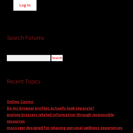
Log In
Search Forums
Recent Topics
Online-Casino
Do my browser profiles actually look separate?
explore brazzers related information through responsible
resources
massager designed for relaxing personal wellness experiences