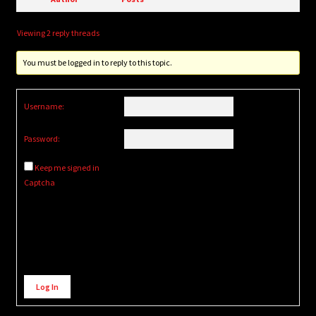
Viewing 2 reply threads
You must be logged in to reply to this topic.
Username:
Password:
Keep me signed in
Captcha
Alternative:
Log In