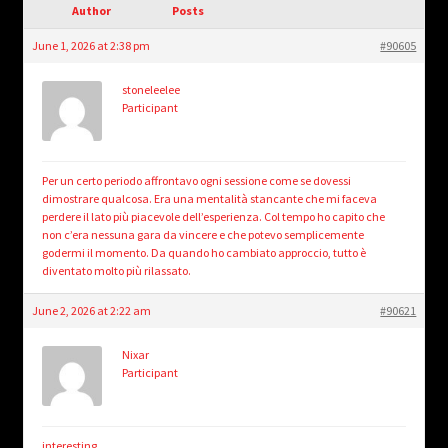
child
Author
Posts
menu
Login/Create Account
June 1, 2026 at 2:38 pm
#90605
stoneleelee
Participant
Per un certo periodo affrontavo ogni sessione come se dovessi
dimostrare qualcosa. Era una mentalità stancante che mi faceva
perdere il lato più piacevole dell’esperienza. Col tempo ho capito che
non c’era nessuna gara da vincere e che potevo semplicemente
godermi il momento. Da quando ho cambiato approccio, tutto è
diventato molto più rilassato.
June 2, 2026 at 2:22 am
#90621
Nixar
Participant
interesting