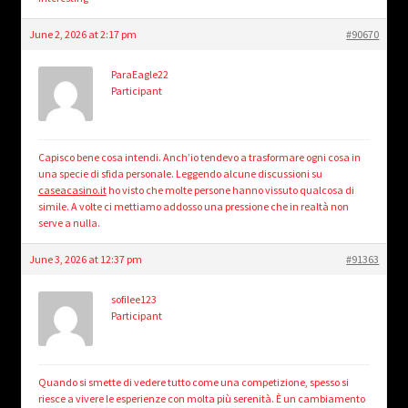
June 2, 2026 at 2:17 pm
#90670
ParaEagle22
Participant
Capisco bene cosa intendi. Anch’io tendevo a trasformare ogni cosa in
una specie di sfida personale. Leggendo alcune discussioni su
caseacasino.it
ho visto che molte persone hanno vissuto qualcosa di
simile. A volte ci mettiamo addosso una pressione che in realtà non
serve a nulla.
June 3, 2026 at 12:37 pm
#91363
sofilee123
Participant
Quando si smette di vedere tutto come una competizione, spesso si
riesce a vivere le esperienze con molta più serenità. È un cambiamento