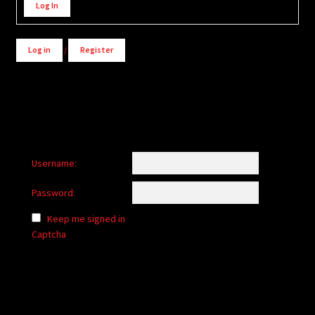
Log In
Log in
/
Register
Username:
Password:
Keep me signed in
Captcha