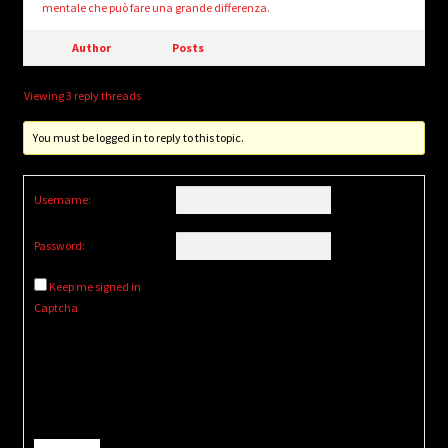
mentale che può fare una grande differenza.
Author
Posts
Viewing 3 reply threads
You must be logged in to reply to this topic.
Username:
Password:
Keep me signed in
Captcha
Alternative: