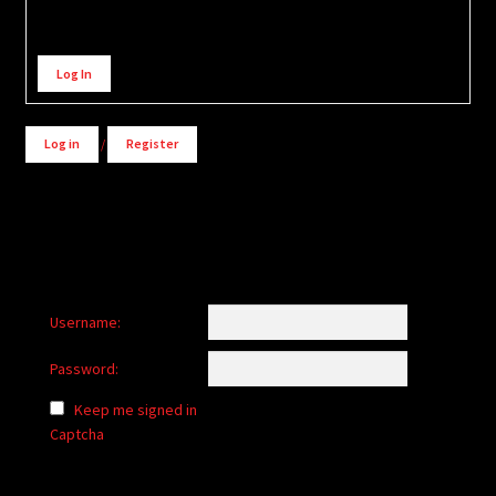
Alternative:
Log In
Log in
/
Register
Username:
Password:
Keep me signed in
Captcha