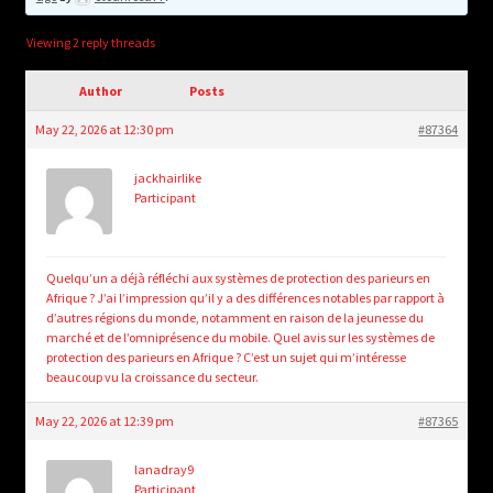
child
menu
Login/Create Account
Viewing 2 reply threads
Author
Posts
May 22, 2026 at 12:30 pm
#87364
jackhairlike
Participant
Quelqu’un a déjà réfléchi aux systèmes de protection des parieurs en
Afrique ? J’ai l’impression qu’il y a des différences notables par rapport à
d’autres régions du monde, notamment en raison de la jeunesse du
marché et de l’omniprésence du mobile. Quel avis sur les systèmes de
protection des parieurs en Afrique ? C’est un sujet qui m’intéresse
beaucoup vu la croissance du secteur.
May 22, 2026 at 12:39 pm
#87365
lanadray9
Participant