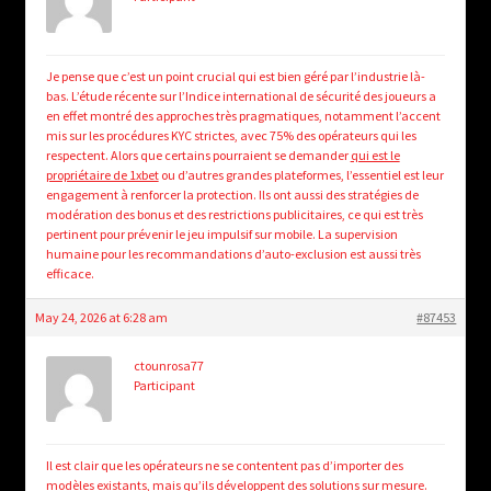
Je pense que c’est un point crucial qui est bien géré par l’industrie là-
bas. L’étude récente sur l’Indice international de sécurité des joueurs a
en effet montré des approches très pragmatiques, notamment l’accent
mis sur les procédures KYC strictes, avec 75% des opérateurs qui les
respectent. Alors que certains pourraient se demander
qui est le
propriétaire de 1xbet
ou d’autres grandes plateformes, l’essentiel est leur
engagement à renforcer la protection. Ils ont aussi des stratégies de
modération des bonus et des restrictions publicitaires, ce qui est très
pertinent pour prévenir le jeu impulsif sur mobile. La supervision
humaine pour les recommandations d’auto-exclusion est aussi très
efficace.
May 24, 2026 at 6:28 am
#87453
ctounrosa77
Participant
Il est clair que les opérateurs ne se contentent pas d’importer des
modèles existants, mais qu’ils développent des solutions sur mesure.