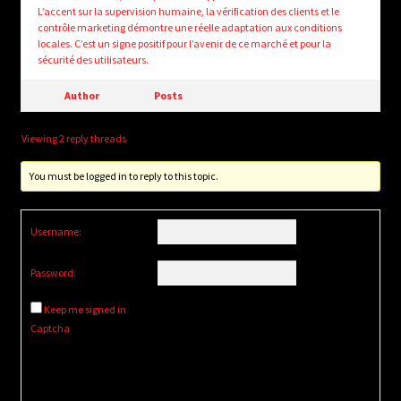
L’accent sur la supervision humaine, la vérification des clients et le
contrôle marketing démontre une réelle adaptation aux conditions
locales. C’est un signe positif pour l’avenir de ce marché et pour la
sécurité des utilisateurs.
Author
Posts
Viewing 2 reply threads
You must be logged in to reply to this topic.
Username:
Password:
Keep me signed in
Captcha