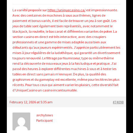
La variété proposée sur
https://uniquecasino.ca/
est impressionnante.
Avec des centaines de machines à sous aux thèmes, lignes de
paiement et bonus variés, il est facile de trouver un jeu à son goût. Les
jeux de table sont également bien représentés, avec notamment le
blackjack, la roulette, le baccarat et différentes variantes de poker. La
section casino en direct est très interactive, avec des croupiers
professionnels et une gamme de mises adaptée aussi bien aux
débutants qu’aux joueurs expérimentés. J’apprécie particulièrement les
mises à jour régulières de la ludothèque, qui garantit un divertissement
toujours renouvelé. Le filtrage par fournisseur, type ou même thème
rend la découverte de nouveaux jeux à la fois ludique et pratique. J’ai
passé des heures à explorer différentes machines à sous et à tester les
tables en direct sans jamais m’ennuyer. De plus, la qualité des
graphismes et du gameplay est excellente, même pour les titres les plus
récents. Pour tous ceux qui aiment varier les plaisirs, cette diversité fait
d’UniqueCasino un casino incontournable.
February 12, 2026 at 5:35 am
#74098
archybows
Participant