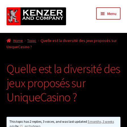
Skip
Skip
Menu
to
to
navigation
content
Expand
Home
child
Home
Topic
Quelle est la diversité des jeux proposés sur
menu
Expand
UniqueCasino ?
KODT Magazine
child
menu
Expand
HackMaster
Quelle est la diversité des
child
menu
Expand
Other Games
jeux proposés sur
child
menu
Expand
UniqueCasino ?
Store
child
menu
Cries from the Attic
Expand
This topic has 2 replies, 3 voices, and was last updated
5 months, 3 weeks
Community
ago
by
archybows
.