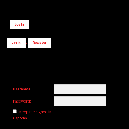
Alternative:
Log In
Log in
/
Register
Username:
Password:
Keep me signed in
Captcha