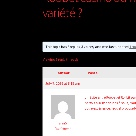
variété ?
This topic has 2 replies, 3 voices, and was last updated
1 m
Viewing 2 reply threads
Author
Posts
July 7, 2026 at 8:15 am
J’hésite entre Roobet et Rollbit 
parfois aux machines à sous, mais
votre expérience, lequel propose l
ann5
Participant