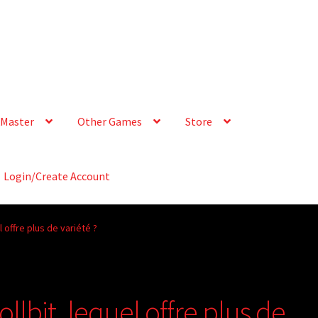
Master
Other Games
Store
Login/Create Account
 offre plus de variété ?
llbit, lequel offre plus de