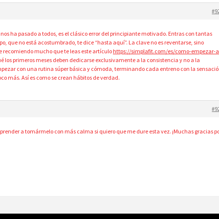
#9
s ha pasado a todos, es el clásico error del principiante motivado. Entras con tantas
o, que no está acostumbrado, te dice “hasta aquí”. La clave no es reventarse, sino
Te recomiendo mucho que te leas este artículo
https://simplafit.com/es/como-empezar-a
ué los primeros meses deben dedicarse exclusivamente a la consistencia y no a la
mpezar con una rutina súper básica y cómoda, terminando cada entreno con la sensaci
co más. Así es como se crean hábitos de verdad.
#9
aprender a tomármelo con más calma si quiero que me dure esta vez. ¡Muchas gracias p