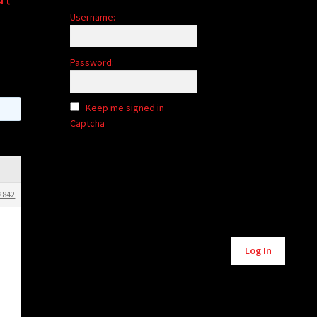
Username:
Password:
Keep me signed in
Captcha
2842
z
Alternative:
Log In