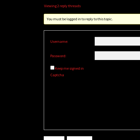
Viewing 2 reply threads
You must be logged in to reply to this topic.
Username:
Password:
Keep me signed in
Captcha
Alternative: