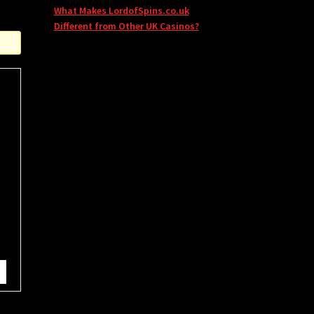
What Makes LordofSpins.co.uk
Different from Other UK Casinos?