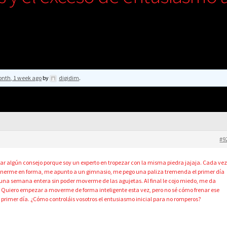
onth, 1 week ago
by
digidim
.
#9
 dar algún consejo porque soy un experto en tropezar con la misma piedra jajaja. Cada ve
ponerme en forma, me apunto a un gimnasio, me pego una paliza tremenda el primer día
 una semana entera sin poder moverme de las agujetas. Al final le cojo miedo, me da
. Quiero empezar a moverme de forma inteligente esta vez, pero no sé cómo frenar ese
 primer día. ¿Cómo controláis vosotros el entusiasmo inicial para no romperos?