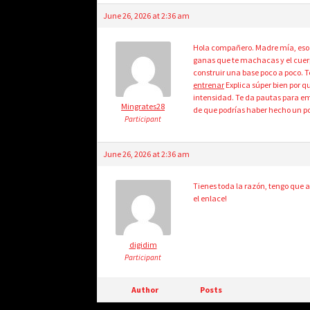
June 26, 2026 at 2:36 am
Hola compañero. Madre mía, eso no
ganas que te machacas y el cuerp
construir una base poco a poco. 
entrenar
Explica súper bien por q
intensidad. Te da pautas para e
Mingrates28
de que podrías haber hecho un po
Participant
June 26, 2026 at 2:36 am
Tienes toda la razón, tengo que 
el enlace!
digidim
Participant
Author
Posts