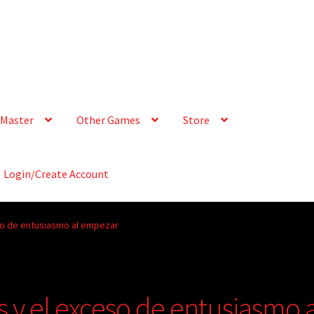
Master
Other Games
Store
Login/Create Account
eso de entusiasmo al empezar
s y el exceso de entusiasmo a