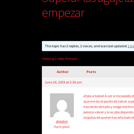
empezar
This topic has 2 replies, 2 voices, and was last updated
1 m
Viewing 2 reply threads
Author
Posts
June 26, 2026 at 2:36 am
¡Hola a todos! A ver si me podéis
que me da el punto de volver a 
haciendo de todo y luego me tiro
pereza volver y lo acabo dejando
impulso de querer hacerlo todo el
digidim
Participant