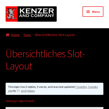
Skip
Skip
Menu
to
to
navigation
content
Expand
Home
child
Home
Topic
Übersichtliches Slot-Layout
menu
Expand
KODT Magazine
child
Übersichtliches Slot-
menu
Expand
HackMaster
child
Layout
menu
Expand
Other Games
child
menu
Expand
Store
child
This topic has 2 replies, 3 voices, and was last updated
7 months, 3 weeks
menu
ago
by
archybows
.
Cries from the Attic
Viewing 2 reply threads
Expand
Community