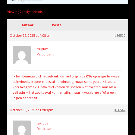
child
menu
Login/Create Account
Viewing 2 reply threads
Author
Posts
October 29, 2025 at 4:08 pm
#66520
siripum
Participant
Ik ben benieuwd of het gebruik van auto-spin de RNG op enigerlei wijze
beïnvloedt. Ik speel meestal handmatig, maar soms gebruik ik auto
voor het gemak. Op Voltslot voelen de spellen wat “heeter” aan als ik
zelf spin — het zou toeval kunnen zijn, maar ik vraag me af of er een
logica achter zit.
October 30, 2025 at 12:09 pm
#66542
lakidog
Participant