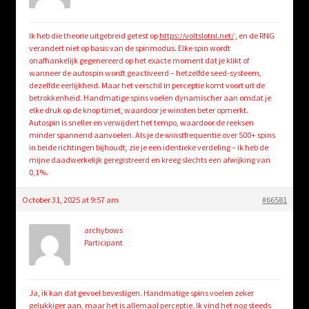
Ik heb die theorie uitgebreid getest op
https://voltslotnl.net/
, en de RNG
verandert niet op basis van de spinmodus. Elke spin wordt
onafhankelijk gegenereerd op het exacte moment dat je klikt of
wanneer de autospin wordt geactiveerd – hetzelfde seed-systeem,
dezelfde eerlijkheid. Maar het verschil in perceptie komt voort uit de
betrokkenheid. Handmatige spins voelen dynamischer aan omdat je
elke druk op de knop timet, waardoor je winsten beter opmerkt.
Autospin is sneller en verwijdert het tempo, waardoor de reeksen
minder spannend aanvoelen. Als je de winstfrequentie over 500+ spins
in beide richtingen bijhoudt, zie je een identieke verdeling – ik heb de
mijne daadwerkelijk geregistreerd en kreeg slechts een afwijking van
0,1%.
October 31, 2025 at 9:57 am
#66581
archybows
Participant
Ja, ik kan dat gevoel bevestigen. Handmatige spins voelen zeker
gelukkiger aan, maar het is allemaal perceptie. Ik vind het nog steeds