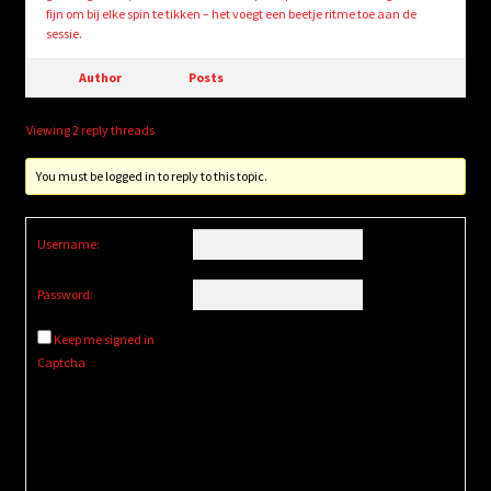
fijn om bij elke spin te tikken – het voegt een beetje ritme toe aan de
sessie.
Author
Posts
Viewing 2 reply threads
You must be logged in to reply to this topic.
Username:
Password:
Keep me signed in
Captcha