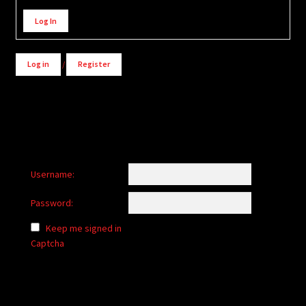
Alternative:
Log In
Log in
/
Register
Username:
Password:
Keep me signed in
Captcha