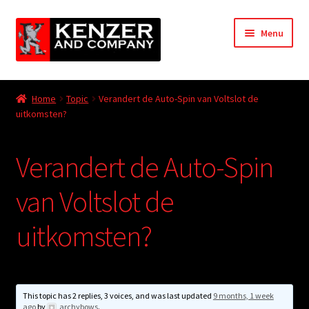
Skip
Skip
Menu
to
to
navigation
content
Expand
Home
child
Home
Topic
Verandert de Auto-Spin van Voltslot de
menu
Expand
uitkomsten?
KODT Magazine
child
menu
Expand
HackMaster
Verandert de Auto-Spin
child
menu
Expand
Other Games
van Voltslot de
child
menu
Expand
uitkomsten?
Store
child
menu
Cries from the Attic
Expand
This topic has 2 replies, 3 voices, and was last updated
9 months, 1 week
Community
ago
by
archybows
.