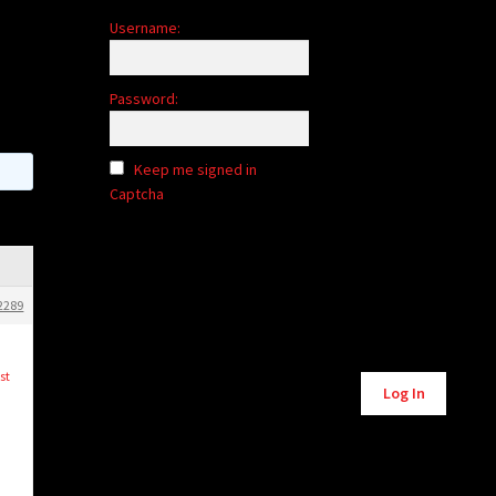
Username:
Password:
Keep me signed in
Captcha
2289
Alternative:
st
Log In