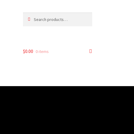
Search
Search
for:
$
0.00
0 items