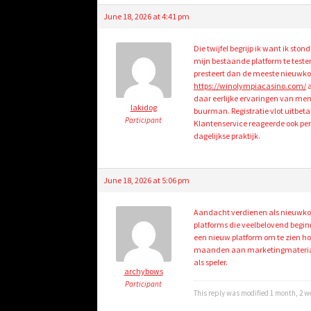
June 18, 2026 at 4:41 pm
Die twijfel begrijp ik want ik st
mijn bestaande platform te testen
presteert dan de meeste nieuwkom
https://winolympiacasino.com/
a
daar eerlijke ervaringen van men
lakidog
buurman. Registratie vlot uitbet
Participant
Klantenservice reageerde ook per
dagelijkse praktijk.
June 18, 2026 at 5:06 pm
Aandacht verdienen als nieuwko
platforms die veelbelovend begin
een nieuw platform om te zien hoe
maanden aan marketingmateriaal
als speler.
archybows
Participant
This reply was modified 1 month, 2 