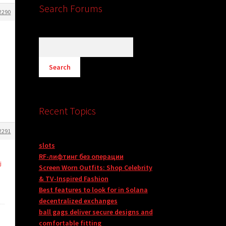
Search Forums
2290
n
Recent Topics
2291
slots
RF-лифтинг без операции
j
Screen Worn Outfits: Shop Celebrity
& TV-Inspired Fashion
Best features to look for in Solana
decentralized exchanges
ball gags deliver secure designs and
comfortable fitting