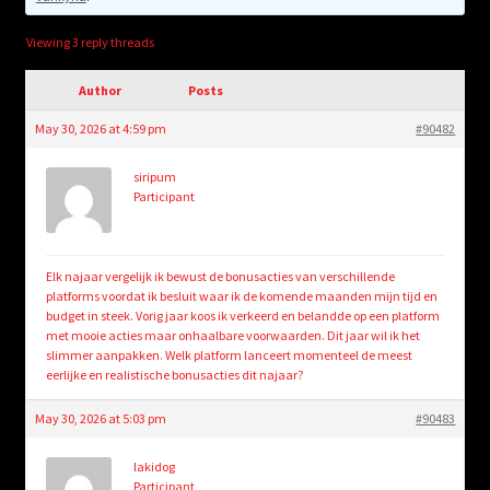
child
menu
Login/Create Account
Viewing 3 reply threads
Author
Posts
May 30, 2026 at 4:59 pm
#90482
siripum
Participant
Elk najaar vergelijk ik bewust de bonusacties van verschillende
platforms voordat ik besluit waar ik de komende maanden mijn tijd en
budget in steek. Vorig jaar koos ik verkeerd en belandde op een platform
met mooie acties maar onhaalbare voorwaarden. Dit jaar wil ik het
slimmer aanpakken. Welk platform lanceert momenteel de meest
eerlijke en realistische bonusacties dit najaar?
May 30, 2026 at 5:03 pm
#90483
lakidog
Participant