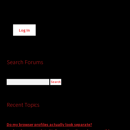
Alternative:
Log In
Search Forums
Recent Topics
Do my browser profiles actually look separate?