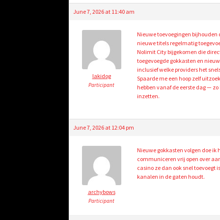
June 7, 2026 at 11:40 am
Nieuwe toevoegingen bijhouden doe
nieuwe titels regelmatig toegevo
Nolimit City bijgekomen die direc
toegevoegde gokkasten en nieuwe
inclusief welke providers het sn
lakidog
Spaarde me een hoop zelf uitzoeken
Participant
hebben vanaf de eerste dag — zo ku
inzetten.
June 7, 2026 at 12:04 pm
Nieuwe gokkasten volgen doe ik he
communiceren vrij open over aank
casino ze dan ook snel toevoegt is
kanalen in de gaten houdt.
archybows
Participant