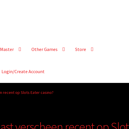
Master
Other Games
Store
Login/Create Account
 recent op Slots Eater casino?
st verscheen recent op Slot