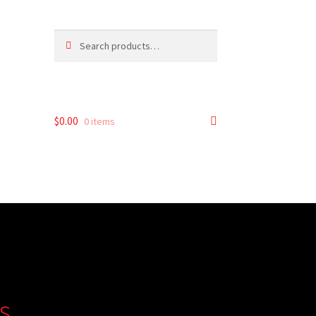
Search
Search
for:
$
0.00
0 items
s