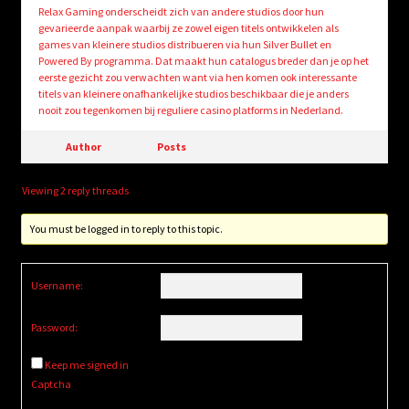
Relax Gaming onderscheidt zich van andere studios door hun
gevarieerde aanpak waarbij ze zowel eigen titels ontwikkelen als
games van kleinere studios distribueren via hun Silver Bullet en
Powered By programma. Dat maakt hun catalogus breder dan je op het
eerste gezicht zou verwachten want via hen komen ook interessante
titels van kleinere onafhankelijke studios beschikbaar die je anders
nooit zou tegenkomen bij reguliere casino platforms in Nederland.
Author
Posts
Viewing 2 reply threads
You must be logged in to reply to this topic.
Username:
Password:
Keep me signed in
Captcha