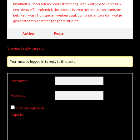
kwaliteit blijft per release consistent hoog. Wat ik altijd doe voordat ik
een nieuwe Thunderkick slot probeer is even het bonusmechanisme
bekijken, want hun spellen werken vaak compleet anders dan wat je
gewend bent van meer gangbare studio’s.
Author
Posts
Viewing 2 reply threads
You must be logged in to reply to this topic.
Username:
Password:
Keep me signed in
Captcha