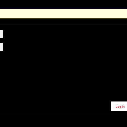
Log In