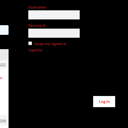
Username:
Password:
Keep me signed in
Captcha
6537
op
Alternative:
Log In
6544