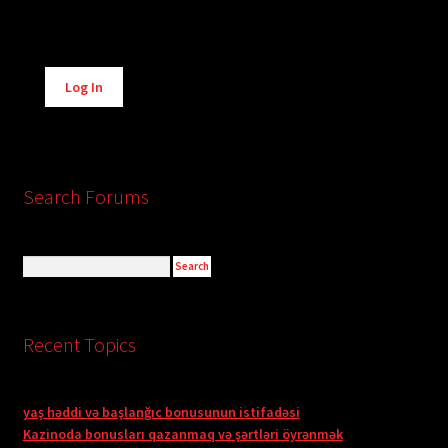
Alternative:
Log In
Search Forums
Recent Topics
yaş həddi və başlanğıc bonusunun istifadəsi
Kazinoda bonusları qazanmaq və şərtləri öyrənmək