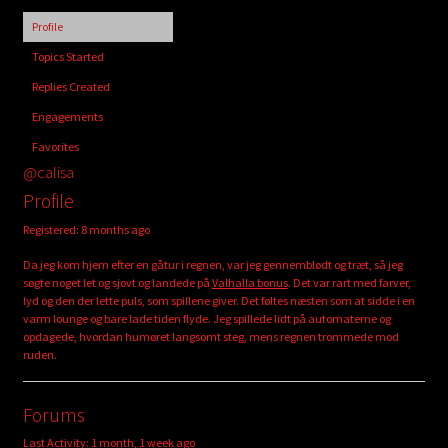
child
Profile
menu
Login/Create Account
Topics Started
Replies Created
Engagements
Favorites
@calisa
Profile
Registered: 8 months ago
Da jeg kom hjem efter en gåtur i regnen, var jeg gennemblødt og træt, så jeg
søgte noget let og sjovt og landede på
Valhalla bonus
. Det var rart med farver,
lyd og den der lette puls, som spillene giver. Det føltes næsten som at sidde i en
varm lounge og bare lade tiden flyde. Jeg spillede lidt på automaterne og
opdagede, hvordan humøret langsomt steg, mens regnen trommede mod
ruden.
Forums
Last Activity: 1 month, 1 week ago