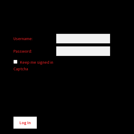
Username:
Password:
Keep me signed in
Captcha
Alternative:
Log In