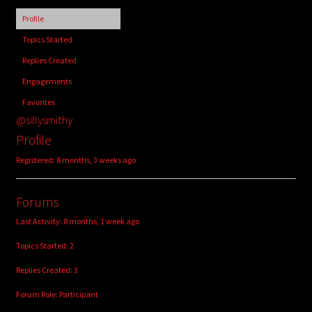
child
Profile
menu
Login/Create Account
Topics Started
Replies Created
Engagements
Favorites
@sillysmithy
Profile
Registered: 8 months, 3 weeks ago
Forums
Last Activity: 8 months, 1 week ago
Topics Started: 2
Replies Created: 3
Forum Role: Participant