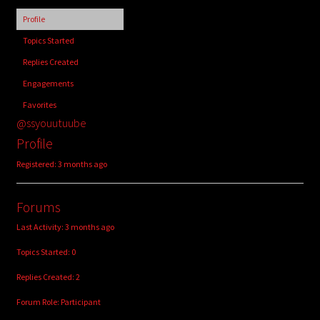
child
Profile
menu
Login/Create Account
Topics Started
Replies Created
Engagements
Favorites
@ssyouutuube
Profile
Registered: 3 months ago
Forums
Last Activity: 3 months ago
Topics Started: 0
Replies Created: 2
Forum Role: Participant