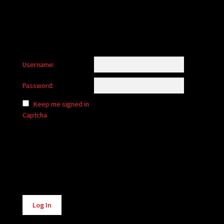
Username:
Password:
Keep me signed in
Captcha
Alternative:
Log In