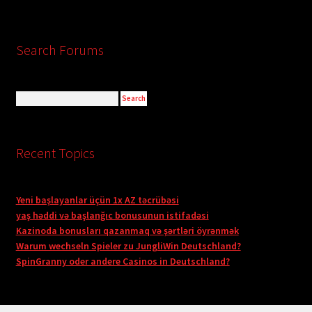
Search Forums
Recent Topics
Yeni başlayanlar üçün 1x AZ təcrübəsi
yaş həddi və başlanğıc bonusunun istifadəsi
Kazinoda bonusları qazanmaq və şərtləri öyrənmək
Warum wechseln Spieler zu JungliWin Deutschland?
SpinGranny oder andere Casinos in Deutschland?