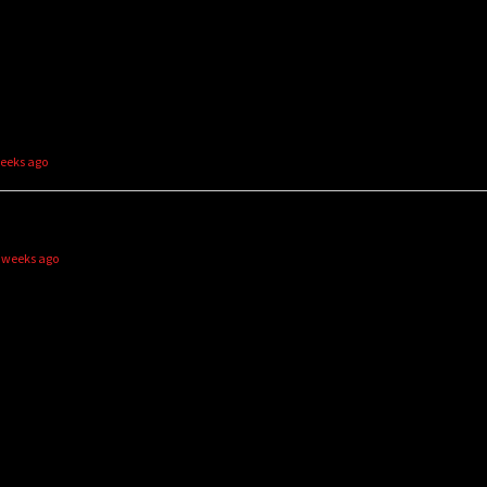
weeks ago
3 weeks ago