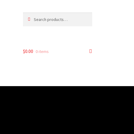
Search
Search
for:
$
0.00
0 items