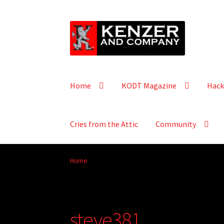
Skip
Skip
to
to
navigation
content
Home
KODT Magazine
Hack
Cries from the Attic
Community
Home
steve381