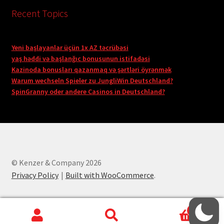
Recent Topics
Yeni başlayanlar üçün 1x AZ təcrübəsi
yaş həddi və başlanğıc bonusunun istifadəsi
Kazinoda bonusları qazanmaq və şərtləri öyrənmək
Warum wechseln Spieler zu JungliWin Deutschland?
SpinGranny oder andere Casinos in Deutschland?
© Kenzer & Company 2026
Privacy Policy
Built with WooCommerce
.
0
Search
Search