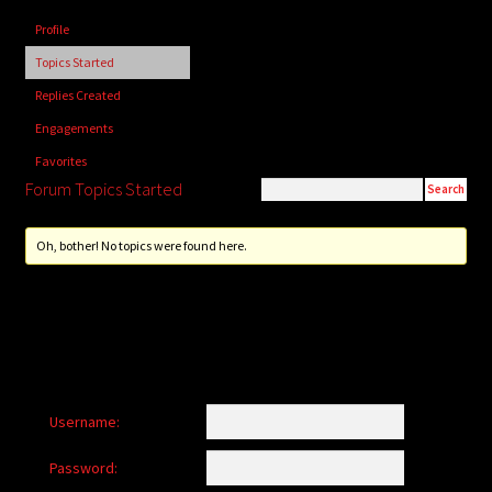
child
Profile
menu
Login/Create Account
Topics Started
Replies Created
Engagements
Favorites
Forum Topics Started
Oh, bother! No topics were found here.
Username:
Password: