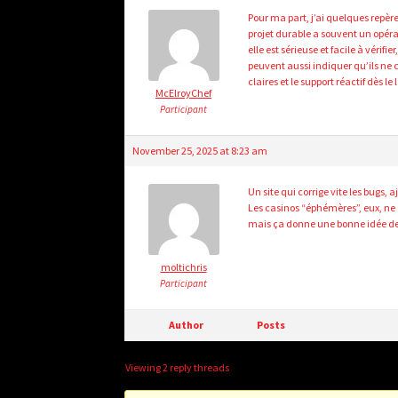
Pour ma part, j’ai quelques repèr
projet durable a souvent un opérat
elle est sérieuse et facile à vérif
peuvent aussi indiquer qu’ils ne 
claires et le support réactif dès 
McElroyChef
Participant
November 25, 2025 at 8:23 am
Un site qui corrige vite les bugs,
Les casinos “éphémères”, eux, ne c
mais ça donne une bonne idée de 
moltichris
Participant
Author
Posts
Viewing 2 reply threads