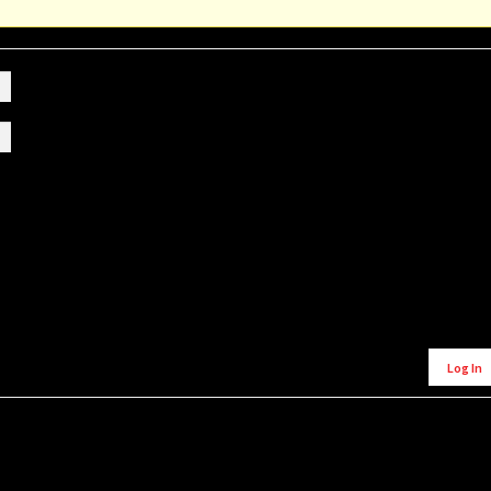
Log In