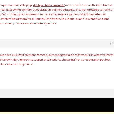
es qui m’aident, et la page
dealgamblefr.com/new/
m’a conforté dans cette idée. Un vrai
eur déjà connu derrière, avec plusieurs casinos existants. Ensuite, je regarde la licence : 
ier, c’est un bon signe. Les réseaux sociaux et la présence sur des plateformes externes
comptent pas disparaître du jour au lendemain. Et surtout : quand les conditions sont
le lancement, c’est rarement un site éphémère.
#6
 ajoute des jeux régulièrement et met à jour ses pages d’aide montre qu’il investit vraiment
hangent rien, ignorent le support et laissent les choses traîner. Ça ne garantit pas tout,
leur sérieux à long terme.