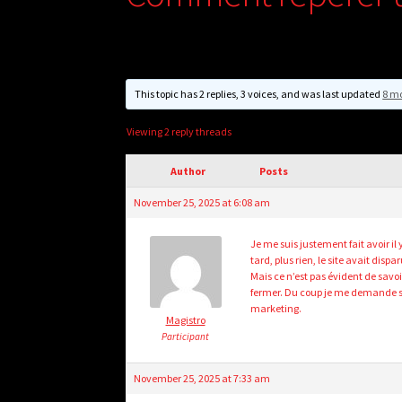
This topic has 2 replies, 3 voices, and was last updated
8 mo
Viewing 2 reply threads
Author
Posts
November 25, 2025 at 6:08 am
Je me suis justement fait avoir il
tard, plus rien, le site avait dis
Mais ce n’est pas évident de savoi
fermer. Du coup je me demande si 
marketing.
Magistro
Participant
November 25, 2025 at 7:33 am