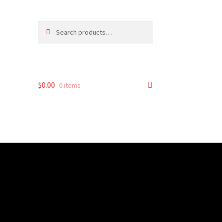
Search
Search
for:
$
0.00
0 items