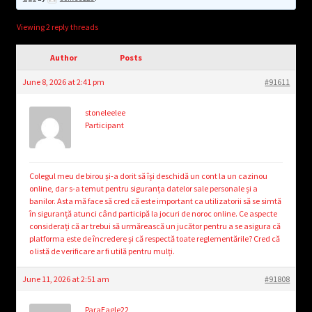
child
menu
Login/Create Account
Viewing 2 reply threads
Author
Posts
June 8, 2026 at 2:41 pm
#91611
stoneleelee
Participant
Colegul meu de birou și-a dorit să își deschidă un cont la un cazinou
online, dar s-a temut pentru siguranța datelor sale personale și a
banilor. Asta mă face să cred că este important ca utilizatorii să se simtă
în siguranță atunci când participă la jocuri de noroc online. Ce aspecte
considerați că ar trebui să urmărească un jucător pentru a se asigura că
platforma este de încredere și că respectă toate reglementările? Cred că
o listă de verificare ar fi utilă pentru mulți.
June 11, 2026 at 2:51 am
#91808
ParaEagle22