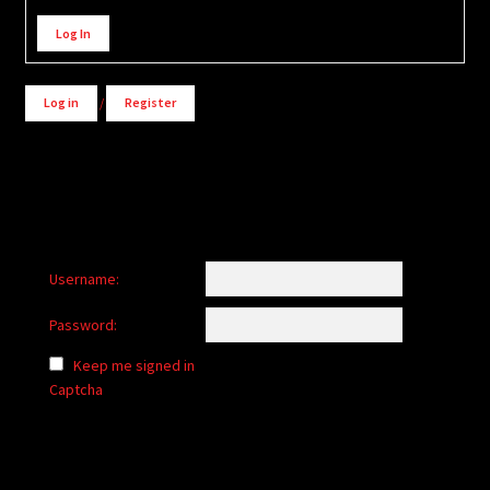
Alternative:
Log In
Log in
/
Register
Username:
Password:
Keep me signed in
Captcha