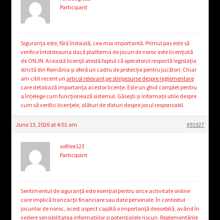
Participant
Siguranța este, fără îndoială, cea mai importantă. Primul pas este să
verifice întotdeauna dacă platforma de jocuri de noroc este licențiată
de ONJN. Această licență atestă faptul că operatorul respectă legislația
strictă din România și oferă un cadru de protecție pentru jucători. Chiar
am citit recent un
articol relevant pe stiripesurse despre reglementare
care detaliază importanța acestor licențe. Este un ghid complet pentru
a înțelege cum funcționează sistemul. Găsești și informații utile despre
cum să verifici licențele, alături de sfaturi despre jocul responsabil.
June 13, 2026 at 4:01 am
#91927
sofilee123
Participant
Sentimentul de siguranță este esențial pentru orice activitate online
care implică tranzacții financiare sau date personale. În contextul
jocurilor de noroc, acest aspect capătă o importanță deosebită, având în
vedere sensibilitatea informațiilor și potențialele riscuri. Reglementările