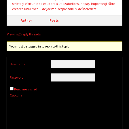
stricte și eforturile de educare a utilizatorilor sunt pași importanți către
crearea unui mediu de joc mai responsabil și de încredere.
Author
Posts
Viewing 2 reply threads
You must be logged in to reply to this topic.
Username:
Password:
Keep me signed in
Captcha