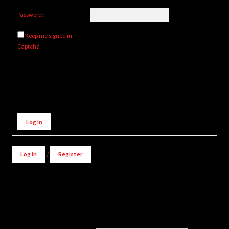
Password:
Keep me signed in
Captcha
Alternative:
Log In
Log in
/
Register