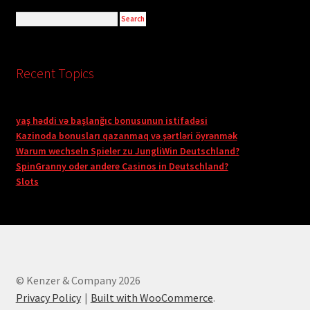
Recent Topics
yaş həddi və başlanğıc bonusunun istifadəsi
Kazinoda bonusları qazanmaq və şərtləri öyrənmək
Warum wechseln Spieler zu JungliWin Deutschland?
SpinGranny oder andere Casinos in Deutschland?
Slots
© Kenzer & Company 2026
Privacy Policy
Built with WooCommerce
.