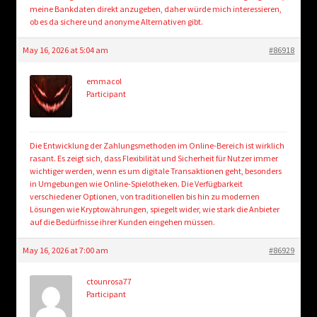
meine Bankdaten direkt anzugeben, daher würde mich interessieren,
ob es da sichere und anonyme Alternativen gibt.
May 16, 2026 at 5:04 am
#86918
emmacol
Participant
Die Entwicklung der Zahlungsmethoden im Online-Bereich ist wirklich
rasant. Es zeigt sich, dass Flexibilität und Sicherheit für Nutzer immer
wichtiger werden, wenn es um digitale Transaktionen geht, besonders
in Umgebungen wie Online-Spielotheken. Die Verfügbarkeit
verschiedener Optionen, von traditionellen bis hin zu modernen
Lösungen wie Kryptowährungen, spiegelt wider, wie stark die Anbieter
auf die Bedürfnisse ihrer Kunden eingehen müssen.
May 16, 2026 at 7:00 am
#86929
ctounrosa77
Participant