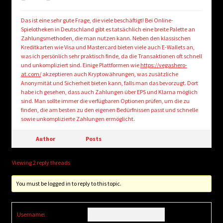
Das ist eine sehr gute Frage, die viele beschäftigt! Bei Online-
Spielotheken in Deutschland gibt es tatsächlich eine breite Palette an
Zahlungsmethoden, die man nutzen kann. Neben den klassischen
Kreditkarten wie Visa und Mastercard bieten viele auch E-Wallets an,
was ich persönlich sehr praktisch finde, da die Transaktionen oft schnell
und unkompliziert sind. Einige Plattformen wie
https://vegashero-
at.com/
akzeptieren auch Kryptowährungen, was zusätzliche
Anonymität und Sicherheit bieten kann, falls man das bevorzugt. Dort
habe ich gesehen, dass auch Zahlungen über EPS und Klarna möglich
sind. Man sollte immer die verfügbaren Optionen prüfen, um die zu
finden, die am besten zu den eigenen Bedürfnissen passt und schnelle
sowie unkomplizierte Zahlungen ermöglicht.
Author
Posts
Viewing 2 reply threads
You must be logged in to reply to this topic.
Username: