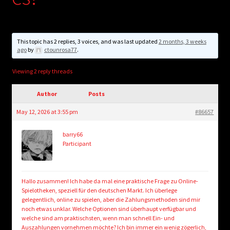
child
menu
Login/Create Account
This topic has 2 replies, 3 voices, and was last updated
2 months, 3 weeks
ago
by
ctounrosa77
.
Viewing 2 reply threads
Author
Posts
May 12, 2026 at 3:55 pm
#86657
barry66
Participant
Hallo zusammen! Ich habe da mal eine praktische Frage zu Online-
Spielotheken, speziell für den deutschen Markt. Ich überlege
gelegentlich, online zu spielen, aber die Zahlungsmethoden sind mir
noch etwas unklar. Welche Optionen sind überhaupt verfügbar und
welche sind am praktischsten, wenn man schnell Ein- und
Auszahlungen vornehmen möchte? Ich bin immer ein wenig zögerlich,