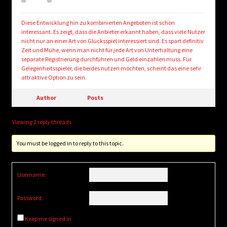
Diese Entwicklung hin zu kombinierten Angeboten ist schon
interessant. Es zeigt, dass die Anbieter erkannt haben, dass viele Nutzer
nicht nur an einer Art von Glücksspiel interessiert sind. Es spart definitiv
Zeit und Mühe, wenn man nicht für jede Art von Unterhaltung eine
separate Registrierung durchführen und Geld einzahlen muss. Für
Gelegenheitsspieler, die beides nutzen möchten, scheint das eine sehr
attraktive Option zu sein.
Author
Posts
Viewing 2 reply threads
You must be logged in to reply to this topic.
Username:
Password:
Keep me signed in