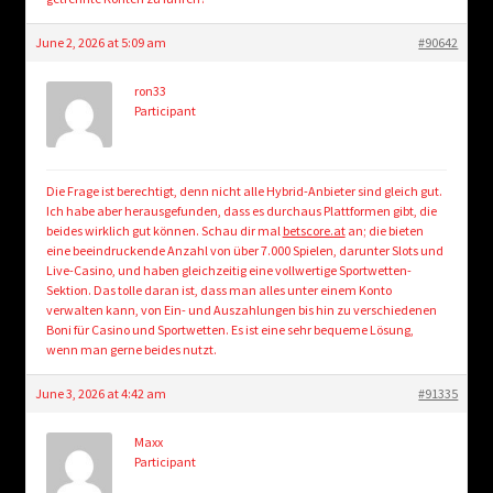
June 2, 2026 at 5:09 am
#90642
ron33
Participant
Die Frage ist berechtigt, denn nicht alle Hybrid-Anbieter sind gleich gut.
Ich habe aber herausgefunden, dass es durchaus Plattformen gibt, die
beides wirklich gut können. Schau dir mal
betscore.at
an; die bieten
eine beeindruckende Anzahl von über 7.000 Spielen, darunter Slots und
Live-Casino, und haben gleichzeitig eine vollwertige Sportwetten-
Sektion. Das tolle daran ist, dass man alles unter einem Konto
verwalten kann, von Ein- und Auszahlungen bis hin zu verschiedenen
Boni für Casino und Sportwetten. Es ist eine sehr bequeme Lösung,
wenn man gerne beides nutzt.
June 3, 2026 at 4:42 am
#91335
Maxx
Participant