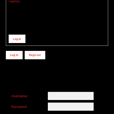
Captcha
Alternative:
Log In
Log in
/
Register
Username:
Password: