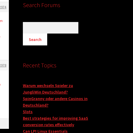
Search Forums
2974
en
e
Recent Topics
2978
n
Warum wechseln Spieler zu
JungliWin Deutschland?
SpinGranny oder andere Casinos in
Deutschland?
Slots
Best strategies for improving SaaS
conversion rates effectively
Can LPI Linux Essentials