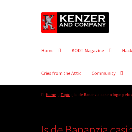
Skip
Skip
to
to
navigation
content
Home
KODT Magazine
Hack
Cries from the Attic
Community
Home
Topic
Is de Bananzia casino login gebr
Is de Bananzia casi