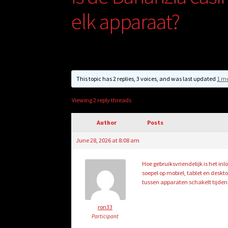
elk apparaat?
This topic has 2 replies, 3 voices, and was last updated
1 m
Viewing 2 reply threads
Author
Posts
June 28, 2026 at 8:08 am
Hoe gebruiksvriendelijk is het in
soepel op mobiel, tablet en deskt
tussen apparaten schakelt tijdens
ron33
Participant