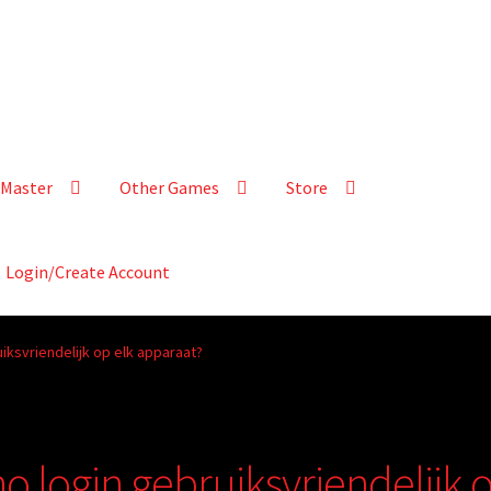
Master
Other Games
Store
Login/Create Account
uiksvriendelijk op elk apparaat?
no login gebruiksvriendelijk 