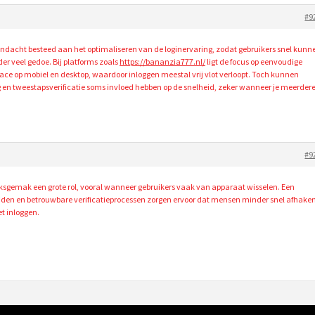
#9
ndacht besteed aan het optimaliseren van de loginervaring, zodat gebruikers snel kunn
r veel gedoe. Bij platforms zoals
https://bananzia777.nl/
ligt de focus op eenvoudige
ace op mobiel en desktop, waardoor inloggen meestal vrij vlot verloopt. Toch kunnen
g en tweestapsverificatie soms invloed hebben op de snelheid, zeker wanneer je meerder
#9
uiksgemak een grote rol, vooral wanneer gebruikers vaak van apparaat wisselen. Een
dtijden en betrouwbare verificatieprocessen zorgen ervoor dat mensen minder snel afhake
et inloggen.