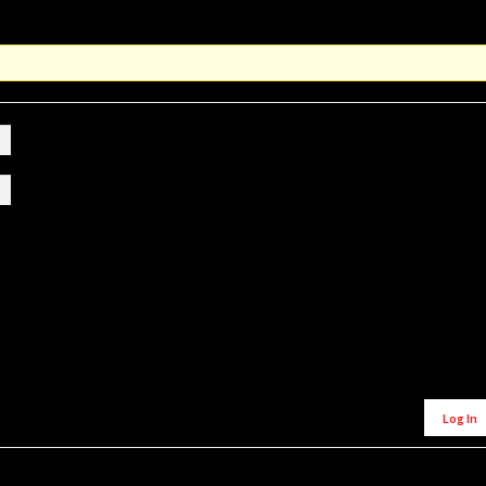
Log In